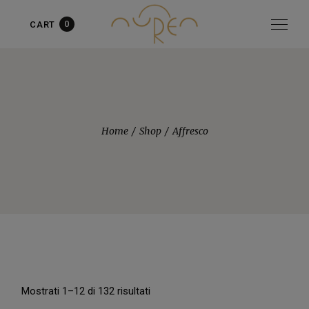
0
CART
Articolo aggiunto al carrello!
vedi il carrello
oppure
continua
gli acquisti
Home
Shop
Affresco
Mostrati 1–12 di 132 risultati