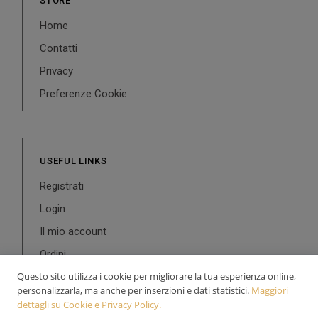
STORE
Home
Contatti
Privacy
Preferenze Cookie
USEFUL LINKS
Registrati
Login
Il mio account
Ordini
Questo sito utilizza i cookie per migliorare la tua esperienza online,
personalizzarla, ma anche per inserzioni e dati statistici.
Maggiori
dettagli su Cookie e Privacy Policy.