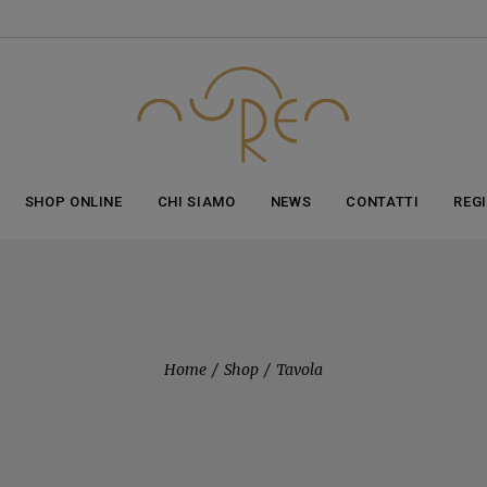
ticolo aggiunto al carrello!
vedi il carrello
oppure
continua gli acq
SHOP ONLINE
CHI SIAMO
NEWS
CONTATTI
REG
Home
Shop
Tavola