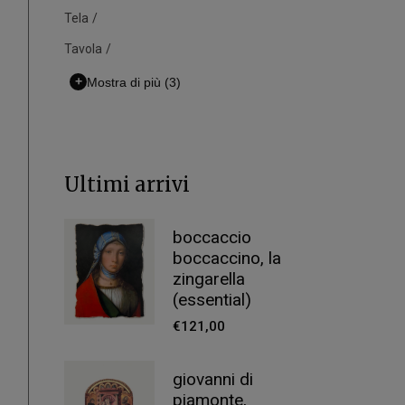
Tela
Tavola
+
Mostra di più
(3)
Ultimi arrivi
boccaccio
boccaccino, la
zingarella
(essential)
€
121,00
giovanni di
piamonte,