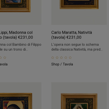
 Lippi, Madonna col
Carlo Maratta, Natività
o (tavola)
€
231,00
(tavola)
€
231,00
na col Bambino di Filippo
L'opera non segue lo schema
de su un trono di...
della classica Natività, ma pred...
avola
Shop
Tavola