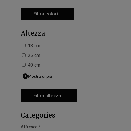
Filtra colori
Altezza
18 cm
25 cm
40 cm
+
Mostra di più
Filtra altezza
Categories
Affresco