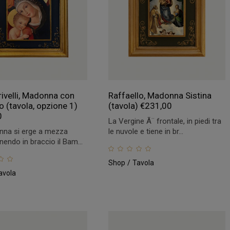
rivelli, Madonna con
Raffaello, Madonna Sistina
 (tavola, opzione 1)
(tavola)
€
231,00
0
La Vergine Ã¨ frontale, in piedi tra
nna si erge a mezza
le nuvole e tiene in br...
enendo in braccio il Bam...
Shop
Tavola
avola