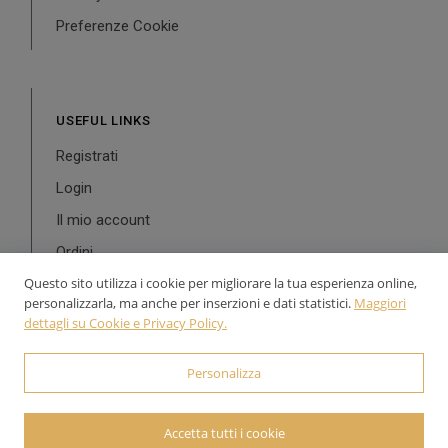
Preferenze Cookie
USEFUL LINKS
Registrati
Login
Il mio account
Ordini
Questo sito utilizza i cookie per migliorare la tua esperienza online,
personalizzarla, ma anche per inserzioni e dati statistici.
Maggiori
dettagli su Cookie e Privacy Policy.
© 2024-2026 Aurea Line - P.Iva: 02126900543 Powered by
Personalizza
WebDesignProduction
Accetta tutti i cookie