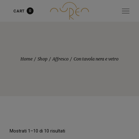
0
CART
Articolo aggiunto al carrello!
vedi il carrello
oppure
continua
gli acquisti
Home
Shop
Affresco
Con tavola nera e vetro
Mostrati 1–10 di 10 risultati