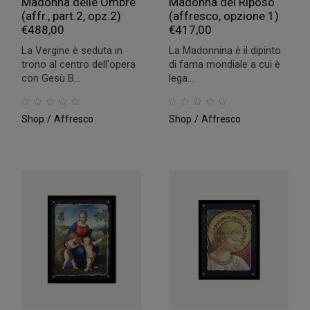
Madonna delle Ombre
Madonna del Riposo
(affr., part.2, opz.2)
(affresco, opzione 1)
€
488,00
€
417,00
La Vergine è seduta in
La Madonnina è il dipinto
trono al centro dell'opera
di fama mondiale a cui è
con Gesù B...
lega...
Shop
Affresco
Shop
Affresco