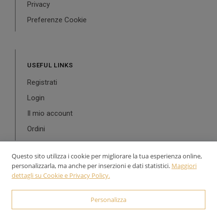
Privacy
Preferenze Cookie
USEFUL LINKS
Registrati
Login
Il mio account
Ordini
Questo sito utilizza i cookie per migliorare la tua esperienza online,
personalizzarla, ma anche per inserzioni e dati statistici.
Maggiori
dettagli su Cookie e Privacy Policy.
© 2024-2026 Aurea Line - P.Iva: 02126900543 Powered by
WebDesignProduction
Personalizza