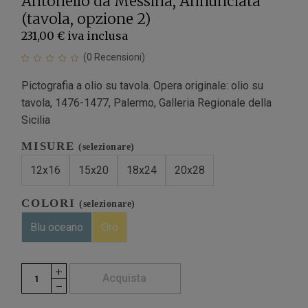
Antonello da Messina, Annunciata
(tavola, opzione 2)
231,00 €
iva inclusa
(
0
Recensioni)
Pictografia a olio su tavola. Opera originale: olio su
tavola, 1476-1477, Palermo, Galleria Regionale della
Sicilia
MISURE
(selezionare)
12x16
15x20
18x24
20x28
COLORI
(selezionare)
Blu oceano
Oro
Acquista