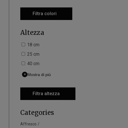
Filtra colori
Altezza
18 cm
25 cm
40 cm
+
Mostra di più
Filtra altezza
Categories
Affresco