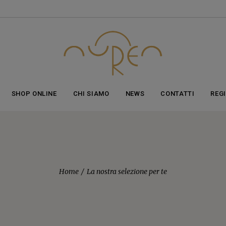
ticolo aggiunto al carrello!
vedi il carrello
oppure
continua gli acq
SHOP ONLINE
CHI SIAMO
NEWS
CONTATTI
REG
Home
La nostra selezione per te