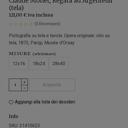
Claude Monet, Regata ad Argenteuil
(tela)
121,00 €
iva inclusa
(
0
Recensioni)
Pictografia su tela e tavola. Opera originale: olio su
tela, 1872, Parigi, Musée d'Orsay
MISURE
(selezionare)
12x16
18x24
28x40
Acquista
Aggiungi alla lista dei desideri
Info
SKU:
31410623