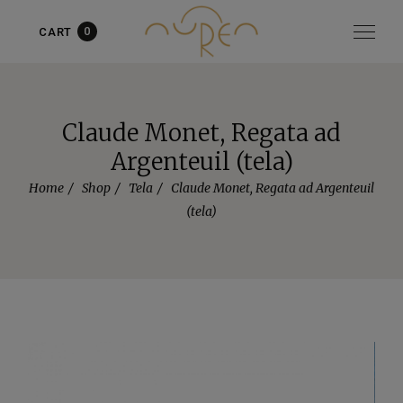
0
CART
Articolo aggiunto al carrello!
vedi il carrello
oppure
continua
gli acquisti
Claude Monet, Regata ad
Argenteuil (tela)
Home
Shop
Tela
Claude Monet, Regata ad Argenteuil
(tela)