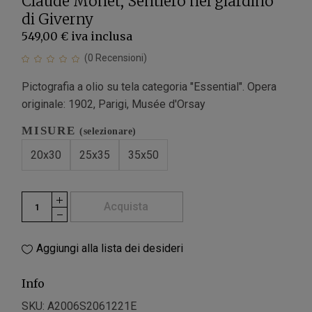
Claude Monet, Sentiero nel giardino
di Giverny
549,00 €
iva inclusa
(
0
Recensioni)
Pictografia a olio su tela categoria "Essential". Opera
originale: 1902, Parigi, Musée d'Orsay
MISURE
(selezionare)
20x30
25x35
35x50
Acquista
Aggiungi alla lista dei desideri
Info
SKU:
A2006S2061221E