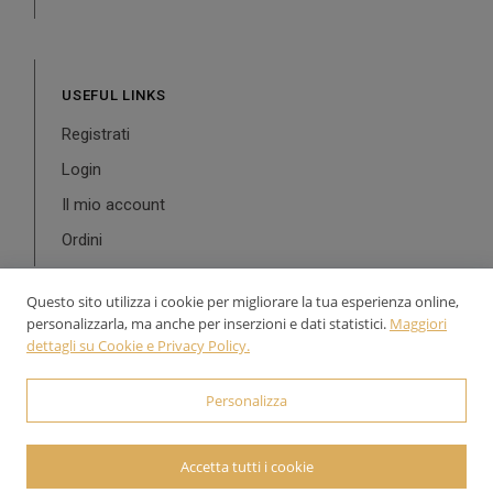
USEFUL LINKS
Registrati
Login
Il mio account
Ordini
Questo sito utilizza i cookie per migliorare la tua esperienza online,
personalizzarla, ma anche per inserzioni e dati statistici.
Maggiori
dettagli su Cookie e Privacy Policy.
© 2024-2026 Aurea Line - P.Iva: 02126900543 Powered by
WebDesignProduction
Personalizza
Accetta tutti i cookie