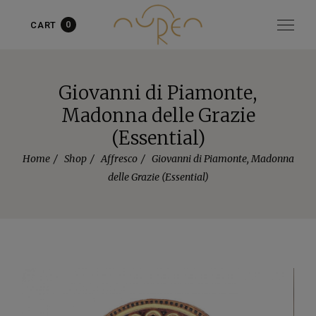
0
CART
Articolo aggiunto al carrello!
vedi il carrello
oppure
continua
gli acquisti
Giovanni di Piamonte,
Madonna delle Grazie
(Essential)
Home
Shop
Affresco
Giovanni di Piamonte, Madonna
delle Grazie (Essential)