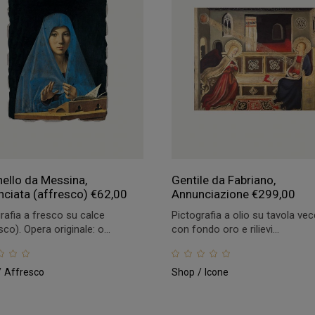
ello da Messina,
Gentile da Fabriano,
ciata (affresco)
€
62,00
Annunciazione
€
299,00
rafia a fresco su calce
Pictografia a olio su tavola vec
sco). Opera originale: o...
con fondo oro e rilievi...
Affresco
Shop
Icone