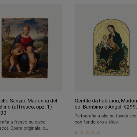
ello Sanzio, Madonna del
Gentile da Fabriano, Mado
llino (affresco, opz. 1)
col Bambino e Angeli
€
299
,00
Pictografia a olio su tavola vec
rafia a fresco su calce
con fondo oro e rilievi...
sco). Opera originale: o...