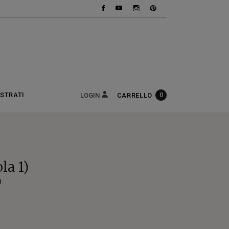
uisti
ISTRATI
0
CARRELLO
LOGIN
la 1)
)