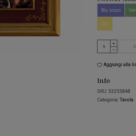
Blu scuro
Ver
Oro
A
Aggiungi alla li
Info
SKU:
53255848
Categoria:
Tavola