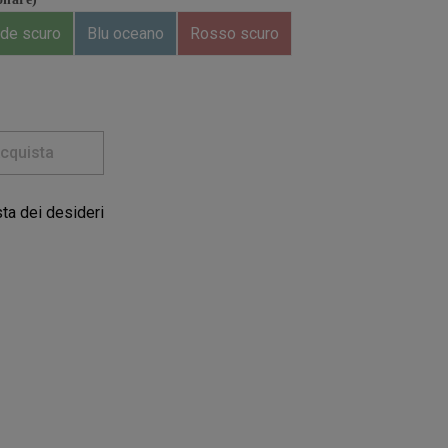
de scuro
Blu oceano
Rosso scuro
cquista
sta dei desideri