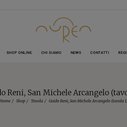
ticolo aggiunto al carrello!
vedi il carrello
oppure
continua gli acq
SHOP ONLINE
CHI SIAMO
NEWS
CONTATTI
REG
o Reni, San Michele Arcangelo (tavo
Home
Shop
Tavola
Guido Reni, San Michele Arcangelo (tavola 1