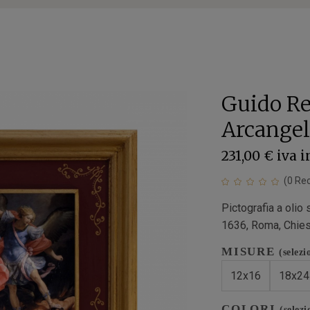
Guido Re
Arcangelo
231,00 €
iva 
(
0
Rec
Pictografia a olio 
1636, Roma, Chies
MISURE
(selezi
12x16
18x24
COLORI
(selezi