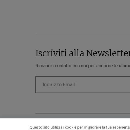
Iscriviti alla Newslette
Rimani in contatto con noi per scoprire le ultime
© 2024-2026 Aurea Line - P.Iva: 02126900543 P
Questo sito utilizza i cookie per migliorare la tua esperien