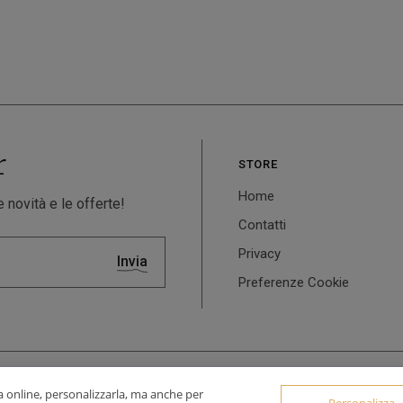
r
STORE
Home
 novità e le offerte!
Contatti
Privacy
Invia
Preferenze Cookie
owered by
WebDesignProduction
za online, personalizzarla, ma anche per