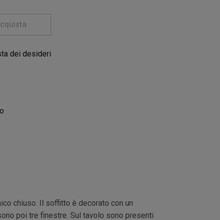
cquista
sta dei desideri
co
co chiuso. Il soffitto è decorato con un
sono poi tre finestre. Sul tavolo sono presenti