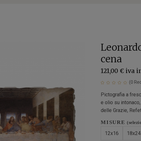
Leonardo
cena
121,00 €
iva i
(
0
Rec
Pictografia a fres
e olio su intonaco
delle Grazie, Refe
MISURE
(selezi
12x16
18x24