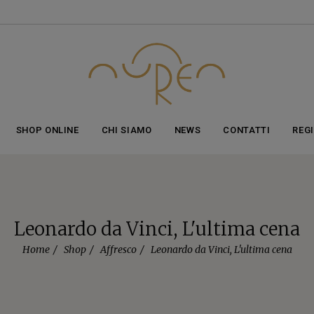
ticolo aggiunto al carrello!
vedi il carrello
oppure
continua gli acq
SHOP ONLINE
CHI SIAMO
NEWS
CONTATTI
REG
Leonardo da Vinci, L'ultima cena
Home
Shop
Affresco
Leonardo da Vinci, L'ultima cena