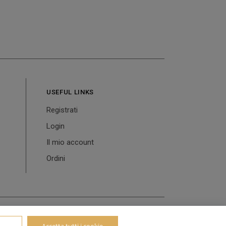
USEFUL LINKS
Registrati
Login
Il mio account
Ordini