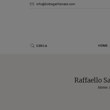
info@bottegatifernate.com
Ar
HOME
Raffaello S
Home