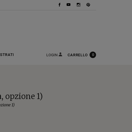
uisti
ISTRATI
0
CARRELLO
LOGIN
, opzione 1)
zione 1)