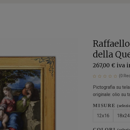
Raffaell
della Que
267,00 €
iva 
(
0
Rec
Pictografia su tel
originale: olio su
MISURE
(selezi
12x16
18x24
COLORI
(selezi