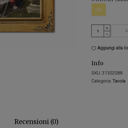
Oro
A
Aggiungi alla li
Info
SKU:
31302088
Categoria:
Tavola
Recensioni (0)