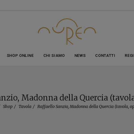
ticolo aggiunto al carrello!
vedi il carrello
oppure
continua gli acq
SHOP ONLINE
CHI SIAMO
NEWS
CONTATTI
REG
anzio, Madonna della Quercia (tavola
Shop
Tavola
Raffaello Sanzio, Madonna della Quercia (tavola, op