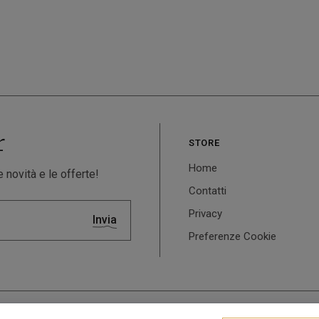
r
STORE
Home
 novità e le offerte!
Contatti
Privacy
Invia
Preferenze Cookie
owered by
WebDesignProduction