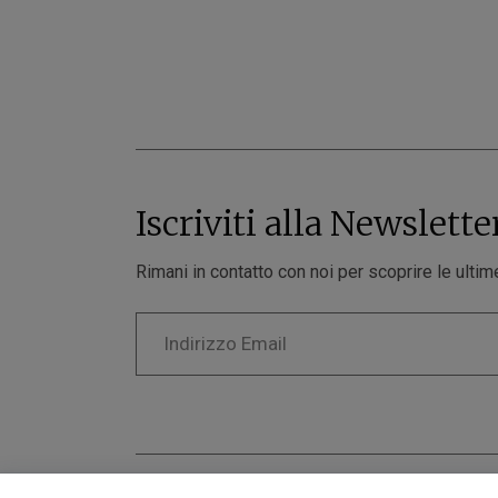
Iscriviti alla Newslette
Rimani in contatto con noi per scoprire le ultime
© 2024-2026 Aurea Line - P.Iva: 02126900543 P