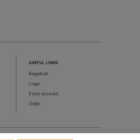
USEFUL LINKS
Registrati
Login
Il mio account
Ordini