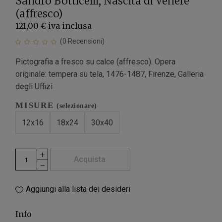
Sandro Botticelli, Nascita di Venere
(affresco)
121,00 €
iva inclusa
(
0
Recensioni)
Pictografia a fresco su calce (affresco). Opera
originale: tempera su tela, 1476-1487, Firenze, Galleria
degli Uffizi
MISURE
(selezionare)
12x16
18x24
30x40
Acquista
Aggiungi alla lista dei desideri
Info