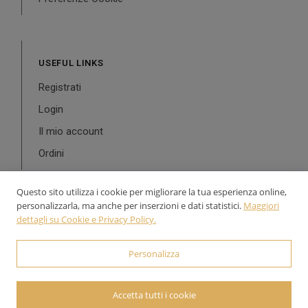
USEFUL LINKS
Registrati
Login
Il mio account
Ordini
Questo sito utilizza i cookie per migliorare la tua esperienza online,
personalizzarla, ma anche per inserzioni e dati statistici.
Maggiori
dettagli su Cookie e Privacy Policy.
© 2024-2026 Aurea Line - P.Iva: 02126900543 Powered by
WebDesignProduction
Personalizza
Accetta tutti i cookie